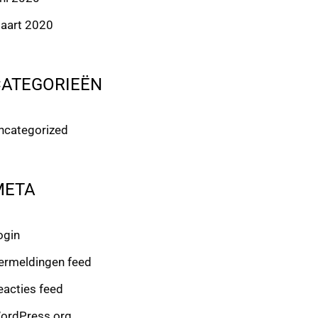
aart 2020
CATEGORIEËN
ncategorized
META
ogin
ermeldingen feed
eacties feed
ordPress.org